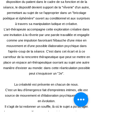
disposition du patient dans le cadre de sa fonction et de la
séance, le dispositif devient support de la "rêverie" d'un autre,
permettant au sujet de se l'approprier dans un "bricolage
poétique et éphémère" ouvert au conditionnel et aux surprises
à travers sa manipulation ludique et créative.
L'art-thérapeute accompagne cette exploration créative dans
une invitation à la rêverie par une parole travaillée et engagée
comme une impulsion
favorisant l'ébauche d'une mise en
mouvement et d'une possible élaboration psychique
dans
l'après-coup de la séance. C'est dans cet écart et à ce
carrefour de la rencontre thérapeutique que peut se mettre en
place un espace art-thérapeutique ouvrant au sujet une autre
manière d'exister au monde:
dans cette réarticulation possible
peut s'esquisser un "Je".
La créativité est présente en chacun de nous.
C'est un lieu d'émergence fait d'empreintes intimes, elle est
source de mouvement et d'élaboration psychiques toujours
en évolution.
Il s'agit de lui redonner un souffle, là où le sujet a pu se figer.
La personne accueillie pourra s'en saisir pour esquisser une
autre façon de se
mi-dire
par un
mi-faire
en séance.
Le processus créatif permet de s'inventer un nouveau
langage.