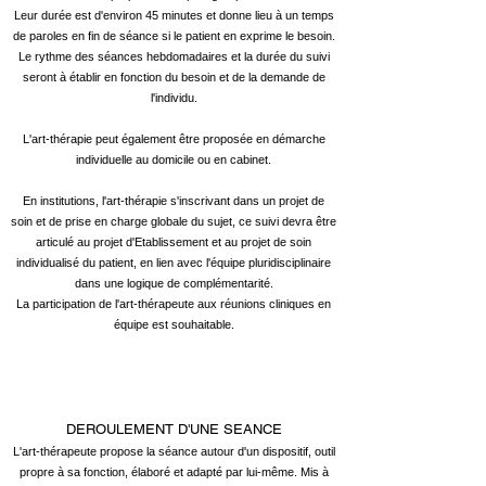
Leur durée est d'environ 45 minutes et donne lieu à un temps
de paroles en fin de séance si le patient en exprime le besoin.
Le rythme des séances hebdomadaires et la durée du suivi
seront à établir en fonction du besoin et de la demande de
l'individu.
L'art-thérapie peut également être proposée en démarche
individuelle au domicile ou en cabinet.
En institutions, l'art-thérapie s'inscrivant dans un
projet de
soin et de prise en charge globale du sujet,
ce suivi devra être
articulé au projet d'Etablissement et au projet de soin
individualisé du patient, en lien avec l'équipe pluridisciplinaire
dans une logique de complémentarité.
La participation de l'art-thérapeute aux réunions cliniques en
équipe est souhaitable.
DEROULEMENT D'UNE SEANCE
L'art-thérapeute propose la séance autour d'
un dispositif
, outil
propre à sa fonction, élaboré et adapté par lui-même.
Mis à