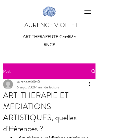
LAURENCE VIOLLET
ART-THERAPEUTE Certifiée
RNCP
Post
laurenceviollet0
6 sept. 2021
1 min de lecture
ART-THERAPIE ET
MEDIATIONS
ARTISTIQUES, quelles
différences ?
Art-thérapie, médiations artistiques : 