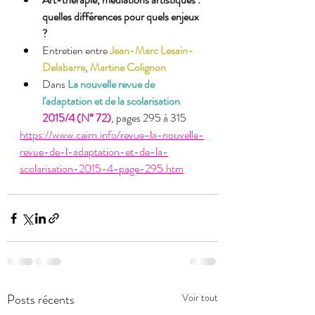
quelles différences pour quels enjeux 
?
Entretien entre 
Jean-Marc Lesain-
Delabarre
, 
Martine Colignon
Dans 
La nouvelle revue de 
l'adaptation et de la scolarisation
2015/4 (N° 72)
, pages 295 à 315
https://www.cairn.info/revue-la-nouvelle-
revue-de-l-adaptation-et-de-la-
scolarisation-2015-4-page-295.htm
Posts récents
Voir tout